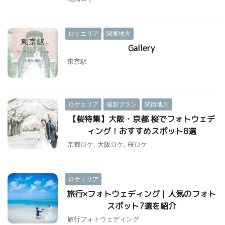
ロケエリア
関東地方
Gallery
東京駅
ロケエリア
撮影プラン
関西地方
【桜特集】大阪・京都 桜でフォトウェデ
ィング！おすすめスポット8選
京都ロケ
,
大阪ロケ
,
桜ロケ
ロケエリア
旅行×フォトウェディング｜人気のフォト
スポット7選を紹介
旅行フォトウェディング