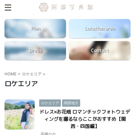
Plan
Location area
Dress
Contact
HOME
>
ロケエリア
>
ロケエリア
ロケエリア
関西地方
ドレス×お花畑 ロマンチックフォトウェデ
ィングを撮るならここがおすすめ【関
西・四国編】
花畑ロケ