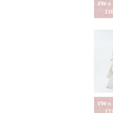
#W-
21
#W-
17