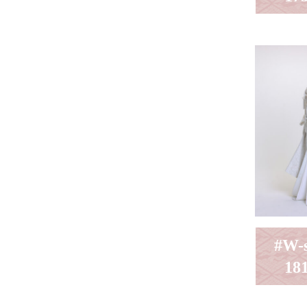
#W
18