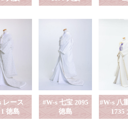
-s レース
#W-s 七宝 2095
#W-s 
11 徳島
徳島
1735