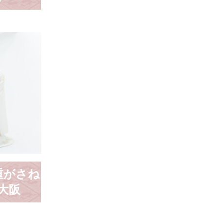
八重がさね
 大阪