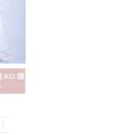
 832 徳
島
→