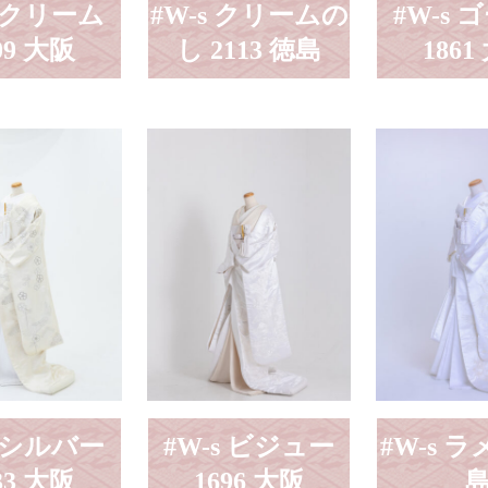
s クリーム
#W-s クリームの
#W-s 
09 大阪
し 2113 徳島
1861
s シルバー
#W-s ビジュー
#W-s ラメ
33 大阪
1696 大阪