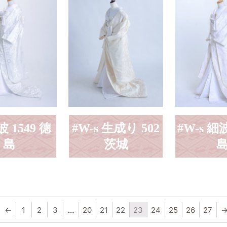
波 1549 徳
#W-s 生成り 502
#W-s 細波
島
茨城
←
1
2
3
…
20
21
22
23
24
25
26
27