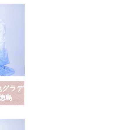
水色グラデ
 徳島