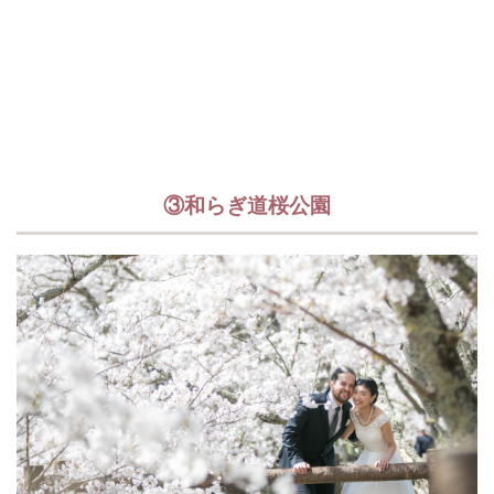
③和らぎ道桜公園