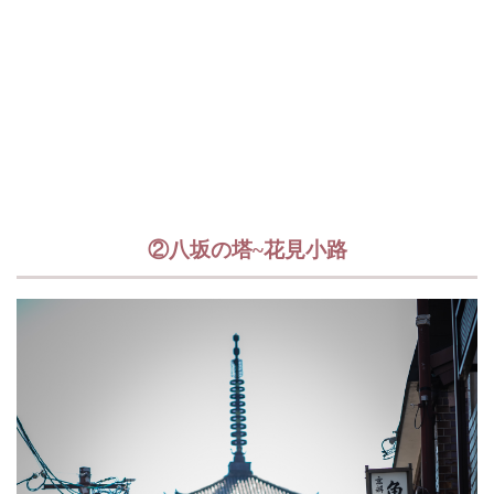
②八坂の塔~花見小路