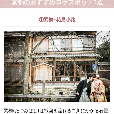
京都のおすすめロケスポット5選
①巽橋~花見小路
巽橋(たつみばし)は祇園を流れる白川にかかる石畳