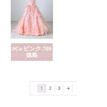
#Ca ピンク 709
徳島
1
2
3
→