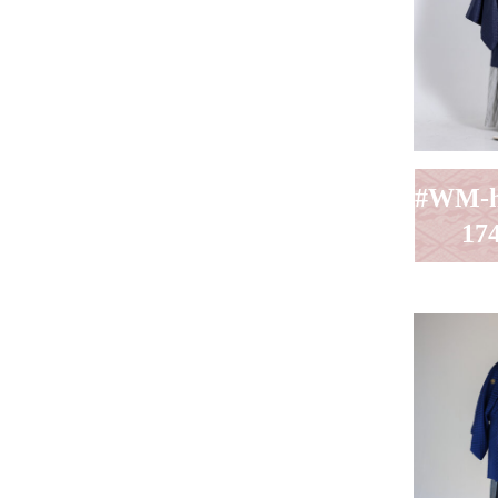
#WM-
17