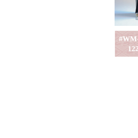
#WM
12