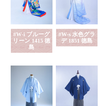
#W-i ブルーグ
#W-s 水色グラ
リーン 1415 徳
デ 1851 徳島
島