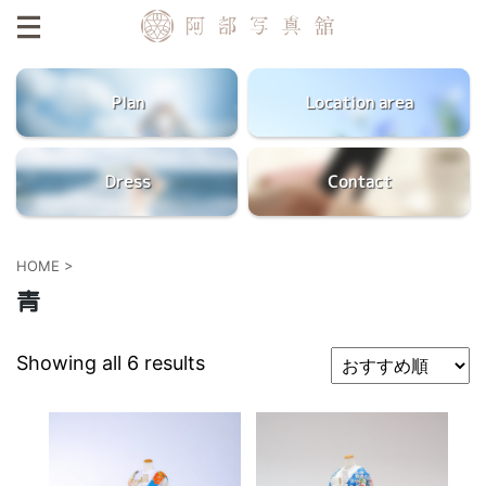
Plan
Location area
Dress
Contact
HOME
>
青
Showing all 6 results