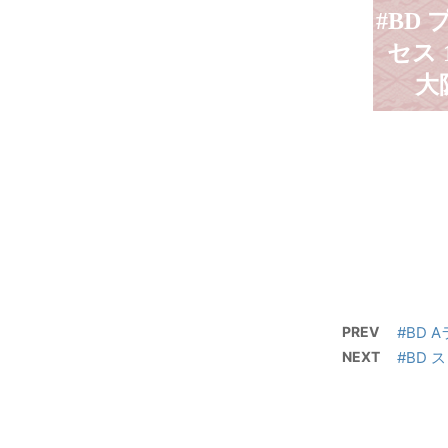
#BD
セス 1
大
PREV
#BD A
NEXT
#BD 