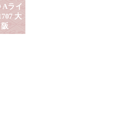
D Aライ
1707 大
阪