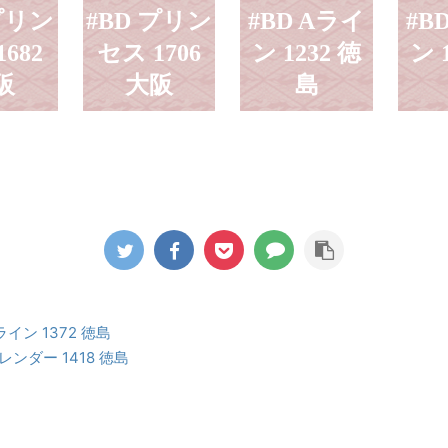
 プリン
#BD プリン
#BD Aライ
#B
682
セス 1706
ン 1232 徳
ン 
阪
大阪
島
ライン 1372 徳島
スレンダー 1418 徳島