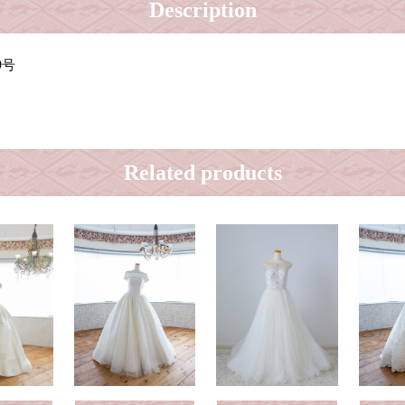
Description
9号
Related products