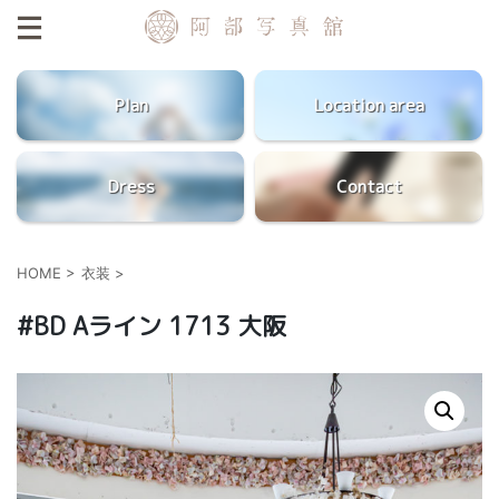
Plan
Location area
Dress
Contact
HOME
>
衣装
>
#BD Aライン 1713 大阪