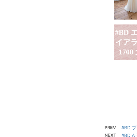
#BD
イア
1700
PREV
#BD 
NEXT
#BD 