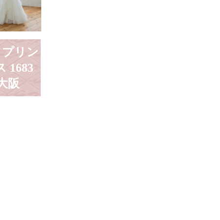
D プリン
 1683
大阪