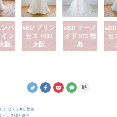
 エンパ
#BD プリン
#BD マーメ
#B
ライン
セス 1682
イド 975 徳
セス
 大阪
大阪
島
プリンセス 2068 徳島
Aライン 2308 徳島