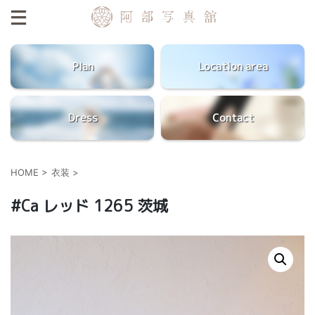
Plan
Location area
Dress
Contact
HOME
>
衣装
>
#Ca レッド 1265 茨城