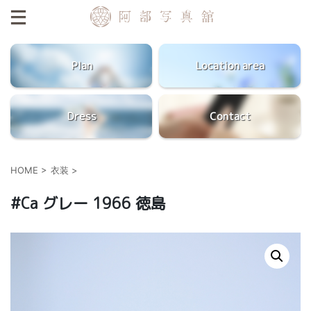
Plan
Location area
Dress
Contact
HOME
>
衣装
>
#Ca グレー 1966 徳島