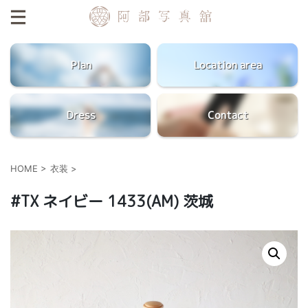
Plan
Location area
Dress
Contact
HOME
>
衣装
>
#TX ネイビー 1433(AM) 茨城