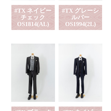
#TX ネイビー
#TX グレーシ
チェック
ルバー
OS1814(AL)
OS1994(2L)