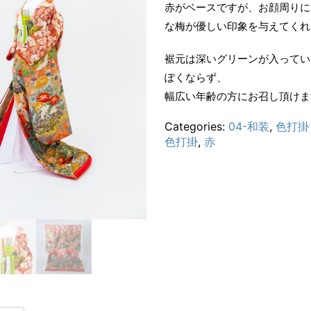
赤がベースですが、お顔周りに
な梅が優しい印象を与えてくれ
裾元は深いグリーンが入ってい
ぽくならず、
幅広い年齢の方にお召し頂けま
Categories:
04-和装
,
色打掛
色打掛
,
赤