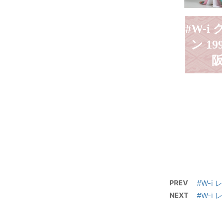
#W-i
ン 19
PREV
#W-i 
NEXT
#W-i