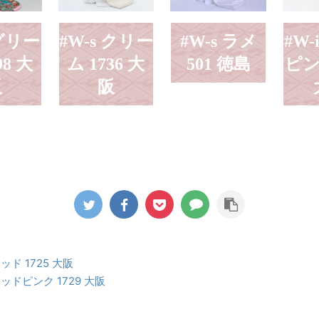
 グリー
#W-s クリー
#W-s ラメ
#W-
98 大
ム 1736 大
501 徳島
ピン
阪
阪
レッド 1725 大阪
 レッドピンク 1729 大阪