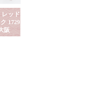
i レッド
ク 1729
大阪