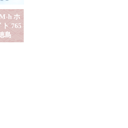
M-h ホ
ト 765
徳島