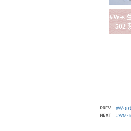
#W-s
502
PREV
#W-s 
NEXT
#WM-