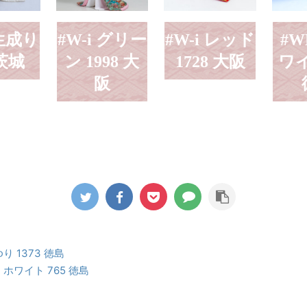
 生成り
#W-i グリー
#W-i レッド
#W
 茨城
ン 1998 大
1728 大阪
ワイ
阪
ゆり 1373 徳島
h ホワイト 765 徳島