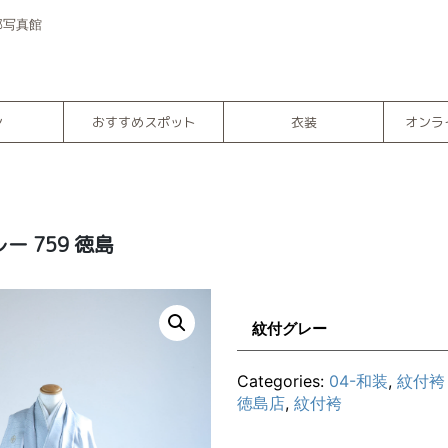
部写真館
ン
おすすめスポット
衣装
オンラ
レー 759 徳島
紋付グレー
Categories:
04-和装
,
紋付袴
徳島店
,
紋付袴