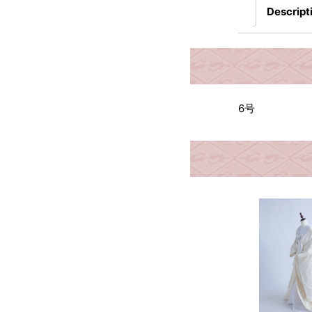
Descript
6号