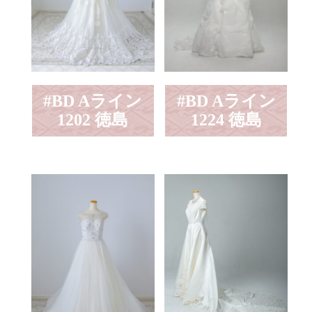
#BD Aライン
#BD Aライン
1202 徳島
1224 徳島