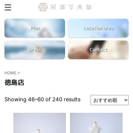
Plan
Location area
Dress
Contact
HOME
>
徳島店
Showing 46–60 of 240 results