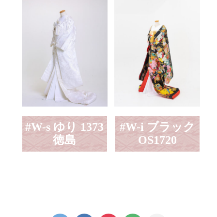
#W-s ゆり 1373
#W-i ブラック
徳島
OS1720