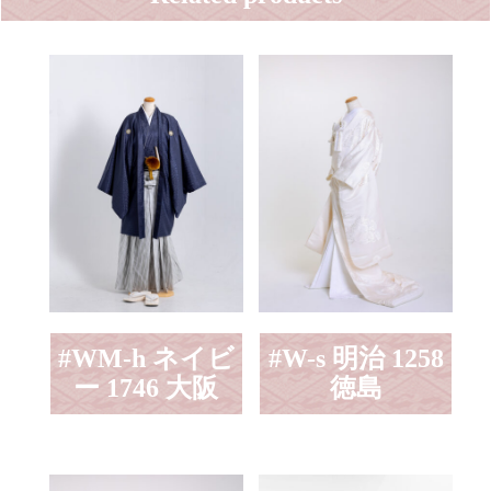
#WM-h ネイビ
#W-s 明治 1258
ー 1746 大阪
徳島