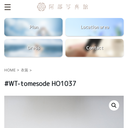
Plan
Location area
Dress
Contact
HOME
>
衣装
>
#WT-tomesode HO1037